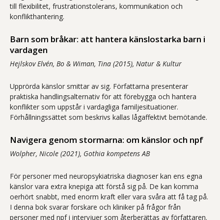
till flexibilitet, frustrationstolerans, kommunikation och
konflikthantering.
Barn som bråkar: att hantera känslostarka barn i
vardagen
Hejlskov Elvén, Bo & Wiman, Tina (2015), Natur & Kultur
Upprörda känslor smittar av sig. Författarna presenterar
praktiska handlingsalternativ för att förebygga och hantera
konflikter som uppstår i vardagliga familjesituationer.
Förhållningssättet som beskrivs kallas lågaffektivt bemötande.
Navigera genom stormarna: om känslor och npf
Wolpher, Nicole (2021), Gothia kompetens AB
För personer med neuropsykiatriska diagnoser kan ens egna
känslor vara extra knepiga att förstå sig på. De kan komma
oerhört snabbt, med enorm kraft eller vara svåra att få tag på.
I denna bok svarar forskare och kliniker på frågor från
personer med npf i intervjuer som återberättas av författaren.