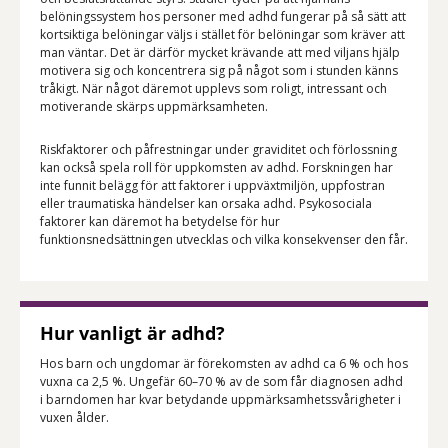
belöningssystem hos personer med adhd fungerar på så sätt att
kortsiktiga belöningar väljs i stället för belöningar som kräver att
man väntar. Det är därför mycket krävande att med viljans hjälp
motivera sig och koncentrera sig på något som i stunden känns
tråkigt. När något däremot upplevs som roligt, intressant och
motiverande skärps uppmärksamheten.
Riskfaktorer och påfrestningar under graviditet och förlossning
kan också spela roll för uppkomsten av adhd. Forskningen har
inte funnit belägg för att faktorer i uppväxtmiljön, uppfostran
eller traumatiska händelser kan orsaka adhd. Psykosociala
faktorer kan däremot ha betydelse för hur
funktionsnedsättningen utvecklas och vilka konsekvenser den får.
Hur vanligt är adhd?
Hos barn och ungdomar är förekomsten av adhd ca 6 % och hos
vuxna ca 2,5 %. Ungefär 60–70 % av de som får diagnosen adhd
i barndomen har kvar betydande uppmärksamhetssvårigheter i
vuxen ålder.