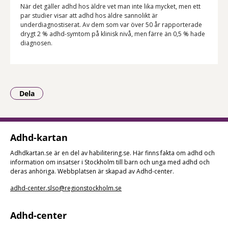
När det gäller adhd hos äldre vet man inte lika mycket, men ett
par studier visar att adhd hos äldre sannolikt är
underdiagnostiserat. Av dem som var över 50 år rapporterade
drygt 2 % adhd-symtom på klinisk nivå, men färre än 0,5 % hade
diagnosen.
Dela
- Klicka för att öppna delningsalternativ.
Adhd-kartan
Adhdkartan.se är en del av habilitering.se. Här finns fakta om adhd och
information om insatser i Stockholm till barn och unga med adhd och
deras anhöriga. Webbplatsen är skapad av Adhd-center.
adhd-center.slso@regionstockholm.se
Adhd-center