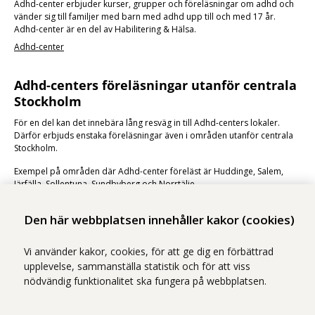
Adhd-center erbjuder kurser, grupper och föreläsningar om adhd och
vänder sig till familjer med barn med adhd upp till och med 17 år.
Adhd-center är en del av Habilitering & Hälsa.
Adhd-center
Adhd-centers föreläsningar utanför centrala
Stockholm
För en del kan det innebära lång resväg in till Adhd-centers lokaler.
Därför erbjuds enstaka föreläsningar även i områden utanför centrala
Stockholm.
Exempel på områden där Adhd-center föreläst är Huddinge, Salem,
Järfälla, Sollentuna, Sundbyberg och Norrtälje.
Mer om föreläsningarna
Den här webbplatsen innehåller kakor (cookies)
Vi använder kakor, cookies, för att ge dig en förbättrad
upplevelse, sammanställa statistik och för att viss
nödvändig funktionalitet ska fungera på webbplatsen.
Vi ingår i Stockholms läns sjukvårdsområde som erbjuder hälso- och
sjukvård i Region Stockholms regi.