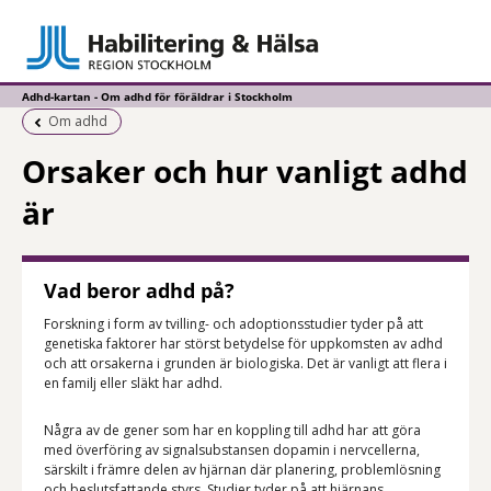
Adhd-kartan - Om adhd för föräldrar i Stockholm
Föregående sida:
Om adhd
Orsaker och hur vanligt adhd
är
Vad beror adhd på?
Forskning i form av tvilling- och adoptionsstudier tyder på att
genetiska faktorer har störst betydelse för uppkomsten av adhd
och att orsakerna i grunden är biologiska. Det är vanligt att flera i
en familj eller släkt har adhd.
Några av de gener som har en koppling till adhd har att göra
med överföring av signalsubstansen dopamin i nervcellerna,
särskilt i främre delen av hjärnan där planering, problemlösning
och beslutsfattande styrs. Studier tyder på att hjärnans