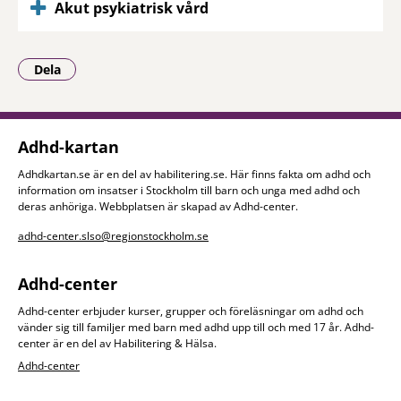
Akut psykiatrisk vård
Dela
- Klicka för att öppna delningsalternativ.
Adhd-kartan
Adhdkartan.se är en del av habilitering.se. Här finns fakta om adhd och
information om insatser i Stockholm till barn och unga med adhd och
deras anhöriga. Webbplatsen är skapad av Adhd-center.
adhd-center.slso@regionstockholm.se
Adhd-center
Adhd-center erbjuder kurser, grupper och föreläsningar om adhd och
vänder sig till familjer med barn med adhd upp till och med 17 år. Adhd-
center är en del av Habilitering & Hälsa.
Adhd-center