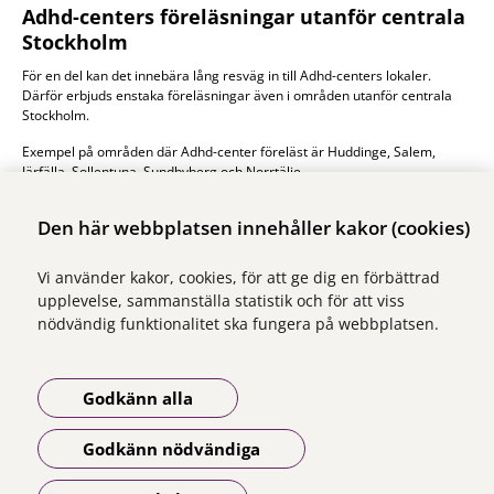
Adhd-centers föreläsningar utanför centrala
Stockholm
För en del kan det innebära lång resväg in till Adhd-centers lokaler.
Därför erbjuds enstaka föreläsningar även i områden utanför centrala
Stockholm.
Exempel på områden där Adhd-center föreläst är Huddinge, Salem,
Järfälla, Sollentuna, Sundbyberg och Norrtälje.
Mer om föreläsningarna
Den här webbplatsen innehåller kakor (cookies)
Vi använder kakor, cookies, för att ge dig en förbättrad
upplevelse, sammanställa statistik och för att viss
nödvändig funktionalitet ska fungera på webbplatsen.
Vi ingår i Stockholms läns sjukvårdsområde som erbjuder hälso- och
sjukvård i Region Stockholms regi.
Godkänn alla
Samtliga illustrationer på webbplatsen är skapade av illustratör Mariel
Andersson om inget annat namn anges.
Godkänn nödvändiga
Om webbplatsen
Tillgänglighetsredogörelse